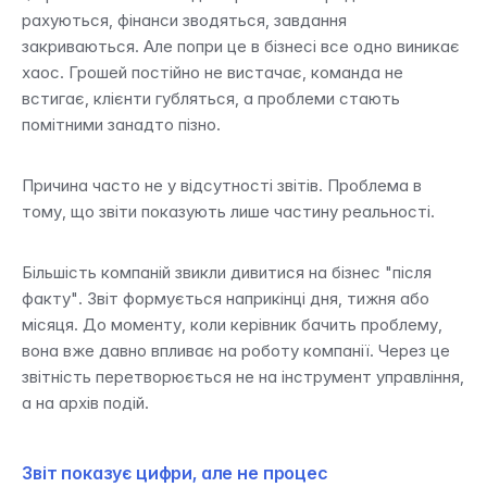
рахуються, фінанси зводяться, завдання 
закриваються. Але попри це в бізнесі все одно виникає 
хаос. Грошей постійно не вистачає, команда не 
встигає, клієнти губляться, а проблеми стають 
помітними занадто пізно.
Причина часто не у відсутності звітів. Проблема в 
тому, що звіти показують лише частину реальності.
Більшість компаній звикли дивитися на бізнес "після 
факту". Звіт формується наприкінці дня, тижня або 
місяця. До моменту, коли керівник бачить проблему, 
вона вже давно впливає на роботу компанії. Через це 
звітність перетворюється не на інструмент управління, 
а на архів подій.
Звіт показує цифри, але не процес