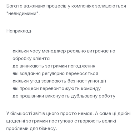
Багато важливих процесів у компаніях залишаються 
"невидимими".
Наприклад:
скільки часу менеджер реально витрачає на 
обробку клієнта
де виникають затримки погодження
які завдання регулярно переносяться
скільки угод зависають без наступної дії
які процеси перевантажують команду
де працівники виконують дубльовану роботу
У більшості звітів цього просто немає. А саме ці дрібні 
щоденні затримки поступово створюють великі 
проблеми для бізнесу.