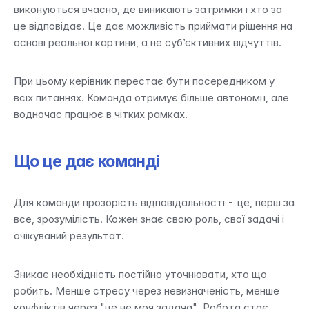
виконуються вчасно, де виникають затримки і хто за 
це відповідає. Це дає можливість приймати рішення на 
основі реальної картини, а не суб’єктивних відчуттів.
При цьому керівник перестає бути посередником у 
всіх питаннях. Команда отримує більше автономії, але 
водночас працює в чітких рамках.
Що це дає команді
Для команди прозорість відповідальності - це, перш за 
все, зрозумілість. Кожен знає свою роль, свої задачі і 
очікуваний результат.
Зникає необхідність постійно уточнювати, хто що 
робить. Менше стресу через невизначеність, менше 
конфліктів через "це не моя задача". Робота стає 