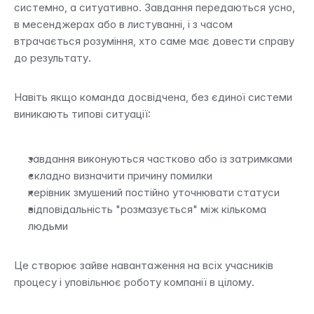
системно, а ситуативно. Завдання передаються усно, 
в месенджерах або в листуванні, і з часом 
втрачається розуміння, хто саме має довести справу 
до результату.
Навіть якщо команда досвідчена, без єдиної системи 
виникають типові ситуації:
завдання виконуються частково або із затримками
складно визначити причину помилки
керівник змушений постійно уточнювати статуси
відповідальність "розмазується" між кількома 
людьми
Це створює зайве навантаження на всіх учасників 
процесу і уповільнює роботу компанії в цілому.