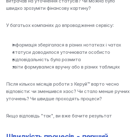
витрачав на уточнення статусів? Чи можна було 
швидко зрозуміти фінансову картину?
У багатьох компаніях до впровадження сервісу:
інформація зберігалася в різних нотатках і чатах
статуси доводилося уточнювати особисто
відповідальність була розмита
звіти формувалися вручну або в різних таблицях
Після кількох місяців роботи з Керуй™ варто чесно 
відповісти: чи зменшився хаос? Чи стало менше ручних 
уточнень? Чи швидше проходять процеси?
Якщо відповідь "так", ви вже бачите результат
Швидкість процесів - перший 