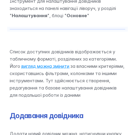
Інструмент для налаштування довідників 
знаходиться на панелі навігації ліворуч, у розділі 
"
Налаштування
", блоці "
Основне
"
Список доступних довідників відображається у 
табличному форматі, розділених за категоріями.  
Його 
вигляд можна змінити
 за власними критеріями, 
скориставшись фільтрами, колонками та іншими 
інструментами. Тут здійснюється створення, 
редагування та базове налаштування довідників 
для подальшої роботи із даними
Додавання довідника
Додати новий довідник можна, натиснувши кнопку 