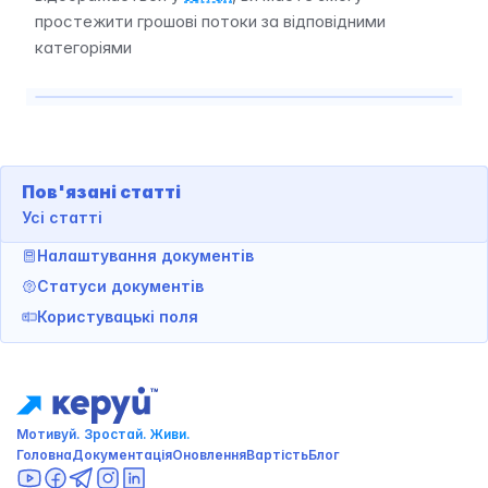
простежити грошові потоки за відповідними 
категоріями
Пов'язані статті
Усі статті
Налаштування документів
Статуси документів
Користувацькі поля
Мотивуй. Зростай. Живи. 
Головна
Документація
Оновлення
Вартість
Блог